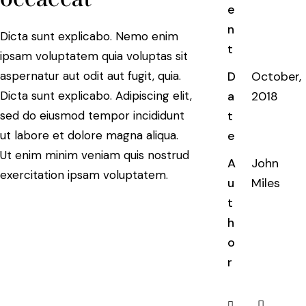
e
n
Dicta sunt explicabo. Nemo enim
t
ipsam voluptatem quia voluptas sit
aspernatur aut odit aut fugit, quia.
D
October,
Dicta sunt explicabo. Adipiscing elit,
a
2018
sed do eiusmod tempor incididunt
t
ut labore et dolore magna aliqua.
e
Ut enim minim veniam quis nostrud
A
John
exercitation ipsam voluptatem.
u
Miles
t
h
o
r