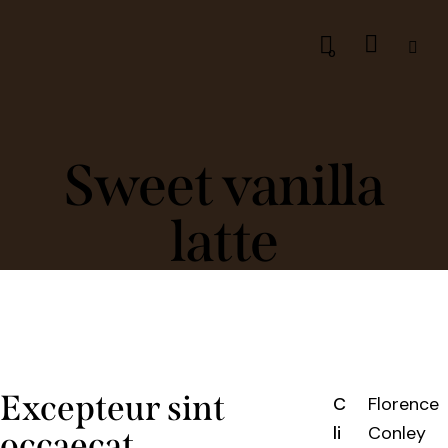
0
Sweet vanilla
latte
Excepteur sint
C
Florence
li
Conley
occaecat