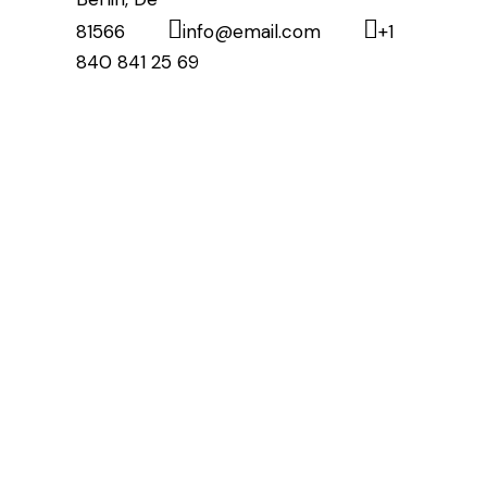
81566
info@email.com
+1
840 841 25 69